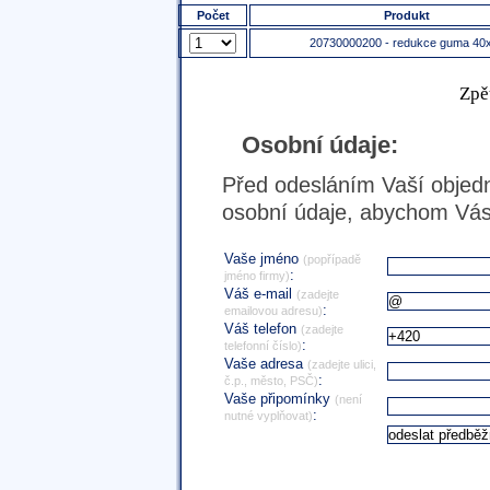
Počet
Produkt
20730000200 - redukce guma 40
Zpě
Osobní údaje:
Před odesláním Vaší objedn
osobní údaje, abychom Vás 
Vaše jméno
(popřípadě
:
jméno firmy)
Váš e-mail
(zadejte
:
emailovou adresu)
Váš telefon
(zadejte
:
telefonní číslo)
Vaše adresa
(zadejte ulici,
:
č.p., město, PSČ)
Vaše připomínky
(není
:
nutné vyplňovat)