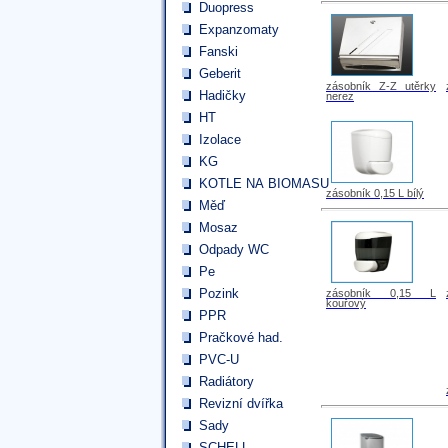
Duopress
Expanzomaty
Fanski
Geberit
zásobník Z-Z utěrky
Hadičky
nerez
HT
Izolace
KG
KOTLE NA BIOMASU
zásobník 0,15 L bílý
Měď
Mosaz
Odpady WC
Pe
Pozink
zásobník 0,15 L
kouřový
PPR
Pračkové had.
PVC-U
Radiátory
Revizní dvířka
Sady
SCHELL