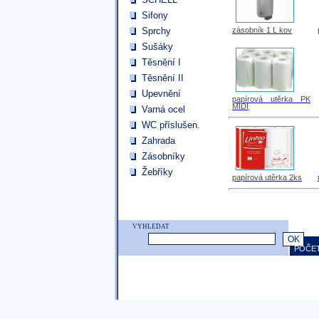
Sifony
Sprchy
zásobník 1 L kov
Sušáky
Těsnění I
Těsnění II
Upevnění
papírová utěrka PK
MIDI
Varná ocel
WC příslušen.
Zahrada
Zásobníky
Žebříky
papírová utěrka 2ks
VYHLEDAT
POČET