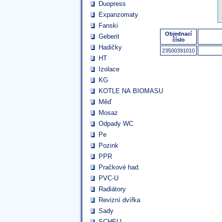
Duopress
Expanzomaty
Fanski
Objednací
Geberit
číslo
Hadičky
23500391010
HT
Izolace
KG
KOTLE NA BIOMASU
Měď
Mosaz
Odpady WC
Pe
Pozink
PPR
Pračkové had.
PVC-U
Radiátory
Revizní dvířka
Sady
SCHELL