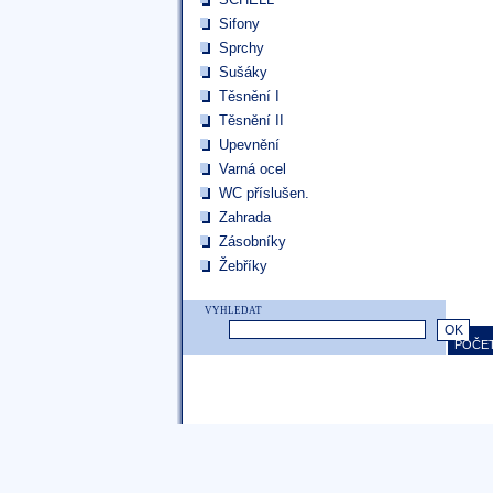
Sifony
Sprchy
Sušáky
Těsnění I
Těsnění II
Upevnění
Varná ocel
WC příslušen.
Zahrada
Zásobníky
Žebříky
VYHLEDAT
POČET