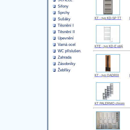
Sifony
Sprchy
KT - typ KD-SP TT
Sušáky
Těsnění I
Těsnění II
Upevnění
Varná ocel
KTE - typ KD-E oblý
WC příslušen.
Zahrada
Zásobníky
Žebříky
KT - typ QADRIX
KT PALERMO chrom