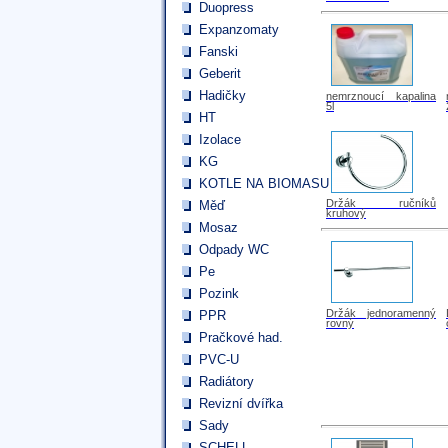
Duopress
Expanzomaty
Fanski
Geberit
Hadičky
nemrznoucí kapalina
5l
HT
Izolace
KG
KOTLE NA BIOMASU
Držák ručníků
Měď
kruhový
Mosaz
Odpady WC
Pe
Pozink
Držák jednoramenný
PPR
rovný
Pračkové had.
PVC-U
Radiátory
Revizní dvířka
Sady
SCHELL