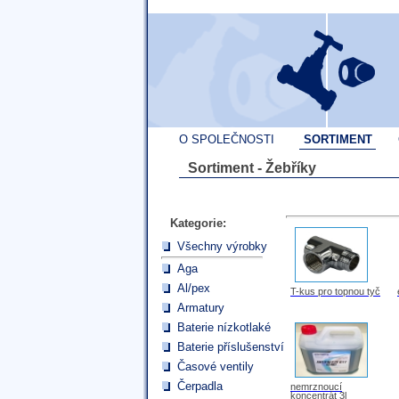
O SPOLEČNOSTI
SORTIMENT
Sortiment - Žebříky
Kategorie:
Všechny výrobky
Aga
Al/pex
T-kus pro topnou tyč
Armatury
Baterie nízkotlaké
Baterie příslušenství
Časové ventily
Čerpadla
nemrznoucí
koncentrát 3l