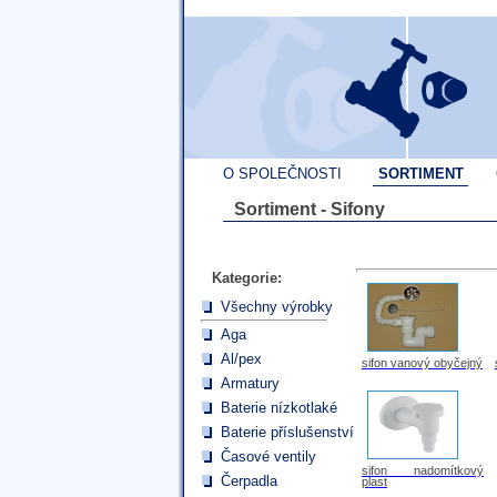
O SPOLEČNOSTI
SORTIMENT
Sortiment - Sifony
Kategorie:
Všechny výrobky
Aga
Al/pex
sifon vanový obyčejný
Armatury
Baterie nízkotlaké
Baterie příslušenství
Časové ventily
sifon nadomítkový
Čerpadla
plast