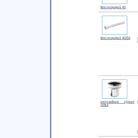
flexi propojení 40
flexi propojení 40/50
umyvadlová výpusť
velká