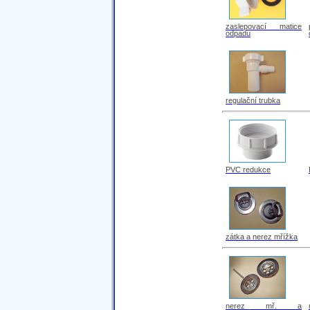
zaslepovací matice
odpadu
regulační trubka
PVC redukce
zátka a nerez mřížka
nerez mř. a