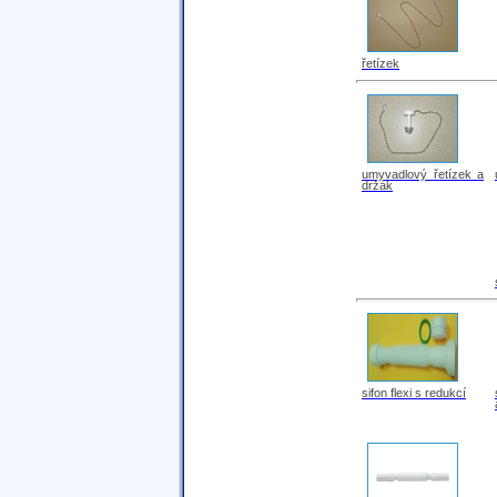
řetízek
umyvadlový řetízek a
držák
sifon flexi s redukcí