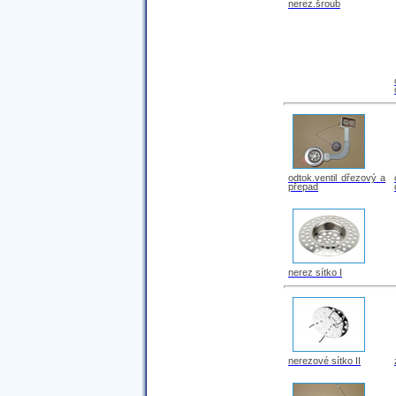
nerez.šroub
odtok.ventil dřezový a
přepad
nerez sítko I
nerezové sítko II