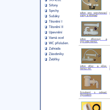
Sifony
Sprchy
sifon pro sprchovací
vany a přepad
Sušáky
Těsnění I
Těsnění II
Upevnění
Varná ocel
sifon dřezový a
výv.odp.nerez.
WC příslušen.
Zahrada
Zásobníky
Žebříky
sifon dřez. a přep.
nerez.mř.
šroubení s odpad.
Vývodem