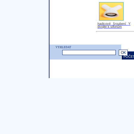
hadicové šroubení Y
dvojité k sifonům
VYHLEDAT
POČET