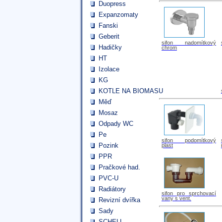
Duopress
Expanzomaty
Fanski
Geberit
sifon nadomítkový
Hadičky
chrom
HT
Izolace
KG
KOTLE NA BIOMASU
Měď
Mosaz
Odpady WC
Pe
sifon podomítkový
Pozink
plast
PPR
Pračkové had.
PVC-U
Radiátory
sifon pro sprchovací
vany s vent.
Revizní dvířka
Sady
SCHELL