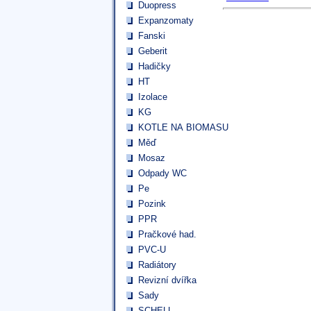
Duopress
Expanzomaty
Fanski
Geberit
Hadičky
HT
Izolace
KG
KOTLE NA BIOMASU
Měď
Mosaz
Odpady WC
Pe
Pozink
PPR
Pračkové had.
PVC-U
Radiátory
Revizní dvířka
Sady
SCHELL