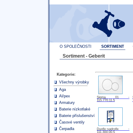
O SPOLEČNOSTI
SORTIMENT
Sortiment - Geberit
Kategorie:
Všechny výrobky
Aga
Al/pex
Sigma 01 -
115.770.11.5
Armatury
Baterie nízkotlaké
Baterie příslušenství
Časové ventily
Čerpadla
Duofix-sadrofix -
111.300.00.5