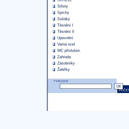
Sifony
Sprchy
Sušáky
Těsnění I
Těsnění II
Upevnění
Varná ocel
WC příslušen.
Zahrada
Zásobníky
Žebříky
VYHLEDAT
POČET