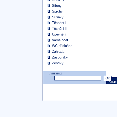
Sifony
Sprchy
Sušáky
Těsnění I
Těsnění II
Upevnění
Varná ocel
WC příslušen.
Zahrada
Zásobníky
Žebříky
VYHLEDAT
POČET