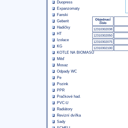
Duopress
Expanzomaty
Fanski
Objednací
Geberit
číslo
Hadičky
12310302038
HT
12310302050
Izolace
12310302075
KG
12310302100
KOTLE NA BIOMASU
Měď
Mosaz
Odpady WC
Pe
Pozink
PPR
Pračkové had.
PVC-U
Radiátory
Revizní dvířka
Sady
SCHELL